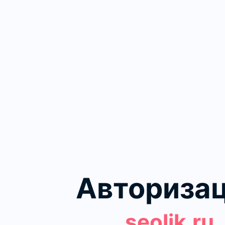
Авториза
seolik.ru