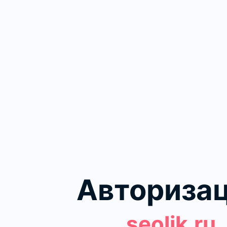
Авториза
seolik.ru