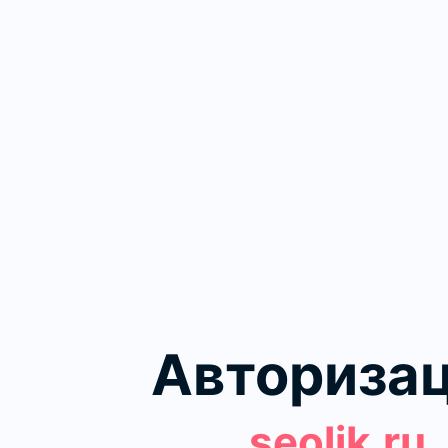
Авториза
seolik.ru