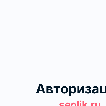
Авториза
seolik.ru