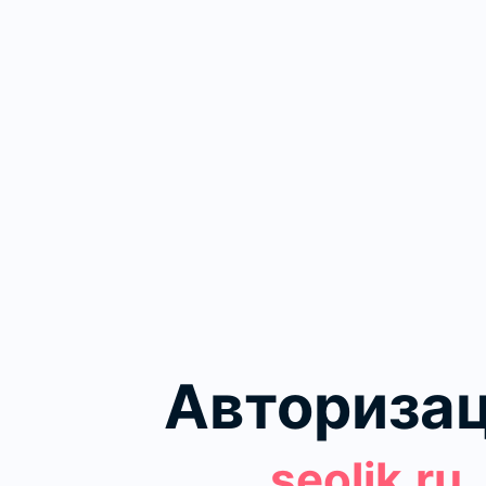
Авториза
seolik.ru